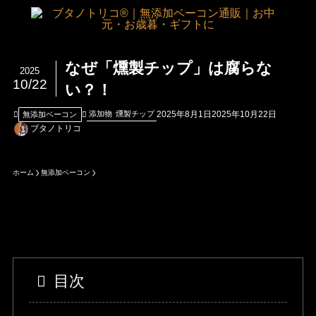
なぜ「燻製チップ」は腐らな
2025
10/22
い？！
2025年8月1日
2025年10月22日
添加物
燻製チップ
無添加ベーコン
ブタノトリコ
ホーム
無添加ベーコン
目次