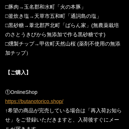
□豚肉→玉名郡和水町「火の本豚」
□釜炊き塩→天草市五和町「通詞島の塩」
□黒砂糖→葦北郡芦北町「ばらん家」(無農薬栽培
のさとうきびから無添加で作る黒砂糖です)
□燻製チップ→甲佐町天然山桜 (薬剤不使用の無添
加チップ）
【ご購入】
①OnlineShop
https://butanotorico.shop/
↑希望の商品が完売している場合は「再入荷お知ら
せ」をご登録いただきますと、入荷後すぐにメー
ルが届きます。