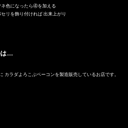
ツネ色になったら④を加える
セリを飾り付ければ 出来上がり
®は…
に カラダよろこぶベーコンを製造販売しているお店です。