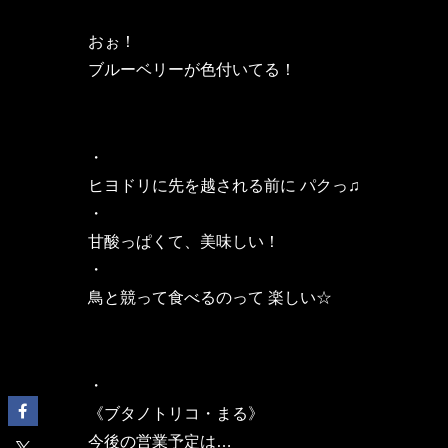
おぉ！
ブルーベリーが色付いてる！
・
ヒヨドリに先を越される前に パクっ♫
・
甘酸っぱくて、美味しい！
・
鳥と競って食べるのって 楽しい☆
・
《ブタノトリコ・まる》
今後の営業予定は…